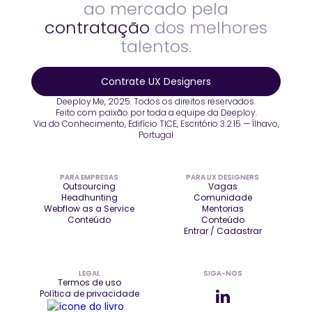
ao mercado pela
contratação
dos melhores
talentos.
Contrate UX Designers
Deeploy.Me, 2025. Todos os direitos reservados.
Feito com paixão por toda a equipe da Deeploy.
Via do Conhecimento, Edifício TICE, Escritório 3.2.15 — Ílhavo,
Portugal
PARA EMPRESAS
PARA UX DESIGNERS
Outsourcing
Vagas
Headhunting
Comunidade
Webflow as a Service
Mentorias
Conteúdo
Conteúdo
Entrar / Cadastrar
LEGAL
SIGA-NOS
Termos de uso
Política de privacidade