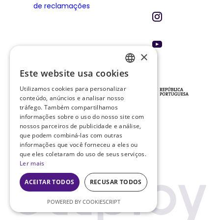
×
Este website usa cookies
ENGLISH
INVESTIDORES E PARCEIROS
Utilizamos cookies para personalizar
PT
conteúdo, anúncios e analisar nosso
tráfego. Também compartilhamos
informações sobre o uso do nosso site com
nossos parceiros de publicidade e análise,
que podem combiná-las com outras
PROJETO PRR
Ficha do
informações que você forneceu a eles ou
Projeto
que eles coletaram do uso de seus serviços.
Ler mais
ACEITAR TODOS
RECUSAR TODOS
POWERED BY COOKIESCRIPT