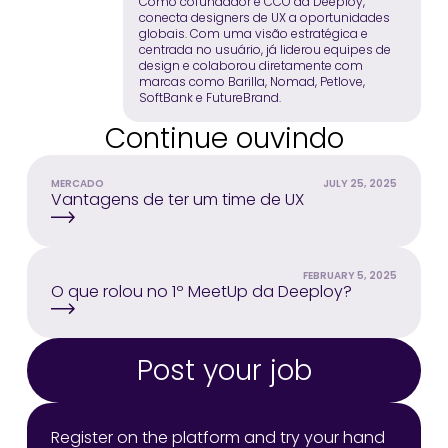
Como cofundador e CCO da Deeploy,
conecta designers de UX a oportunidades
globais. Com uma visão estratégica e
centrada no usuário, já liderou equipes de
design e colaborou diretamente com
marcas como Barilla, Nomad, Petlove,
SoftBank e FutureBrand.
Continue ouvindo
MERCADO
JULY 25, 2025
Vantagens de ter um time de UX
FEBRUARY 5, 2025
O que rolou no 1º MeetUp da Deeploy?
Post your job
Register on the platform and try your hand