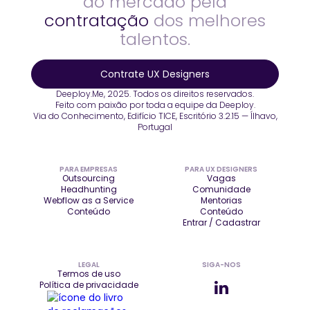
ao mercado pela
contratação
dos melhores
talentos.
Contrate UX Designers
Deeploy.Me, 2025. Todos os direitos reservados.
Feito com paixão por toda a equipe da Deeploy.
Via do Conhecimento, Edifício TICE, Escritório 3.2.15 — Ílhavo,
Portugal
PARA EMPRESAS
PARA UX DESIGNERS
Outsourcing
Vagas
Headhunting
Comunidade
Webflow as a Service
Mentorias
Conteúdo
Conteúdo
Entrar / Cadastrar
LEGAL
SIGA-NOS
Termos de uso
Política de privacidade