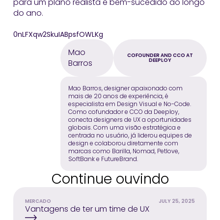
para um plano realista e bem-sucedido ao longo
do ano.
0nLFXqw2SkuIABpsfOWLKg
Mao
COFOUNDER AND CCO AT
DEEPLOY
Barros
Mao Barros, designer apaixonado com
mais de 20 anos de experiência, é
especialista em Design Visual e No-Code.
Como cofundador e CCO da Deeploy,
conecta designers de UX a oportunidades
globais. Com uma visão estratégica e
centrada no usuário, já liderou equipes de
design e colaborou diretamente com
marcas como Barilla, Nomad, Petlove,
SoftBank e FutureBrand.
Continue ouvindo
MERCADO
JULY 25, 2025
Vantagens de ter um time de UX