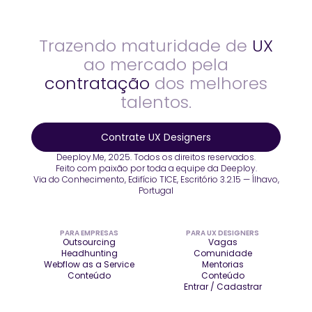
Trazendo maturidade de
UX
ao mercado pela
contratação
dos melhores
talentos.
Contrate UX Designers
Deeploy.Me, 2025. Todos os direitos reservados.
Feito com paixão por toda a equipe da Deeploy.
Via do Conhecimento, Edifício TICE, Escritório 3.2.15 — Ílhavo,
Portugal
PARA EMPRESAS
PARA UX DESIGNERS
Outsourcing
Vagas
Headhunting
Comunidade
Webflow as a Service
Mentorias
Conteúdo
Conteúdo
Entrar / Cadastrar