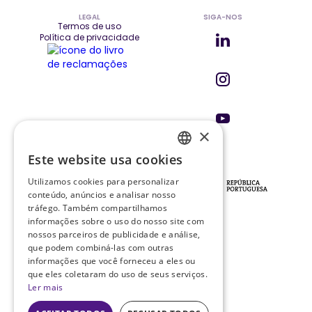
LEGAL
SIGA-NOS
Termos de uso
Política de privacidade
×
Este website usa cookies
ENGLISH
INVESTIDORES E PARCEIROS
Utilizamos cookies para personalizar
PT
conteúdo, anúncios e analisar nosso
tráfego. Também compartilhamos
informações sobre o uso do nosso site com
nossos parceiros de publicidade e análise,
que podem combiná-las com outras
PROJETO PRR
Ficha do
informações que você forneceu a eles ou
Projeto
que eles coletaram do uso de seus serviços.
Ler mais